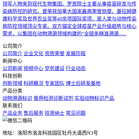
领军人物来到现代生物集团。罗恩院士主要从事疫苗研发与传
染病防控的研究。曾荣获加拿大国家最高荣誉勋章、基拉姆健
康科学奖及世界农业奖等40余项国际奖项，是人类与动物传染
病防控领域顶尖专家。双方锚定全球疫苗产业升级趋势与核心
需求，以集团在动物溯源领域构建的“全链条精准溯源......
公司简介
公司简介
企业文化
资质荣誉
发展历程
新闻中心
公司新闻
视频中心
党务建设
行业动态
科技创新
创新领域
科研概况
专家团队
博士后研发基地
产品分类
动物溯源标识
兽用检测诊断试剂
实验动物标识产品
联系我们
产品业务
售后服务
招贤纳士
常见问题
地址：洛阳市洛龙科技园区牡丹大道西N3号