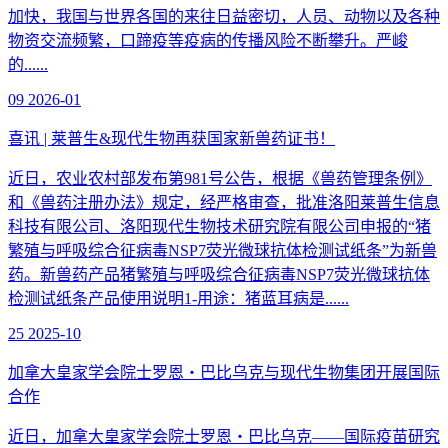
加快，我国与世界各国的来往日益密切，人员、动物以及各种
物资交流频繁，口蹄疫等疫病的传播风险不断攀升。严峻
的......
09
2026-01
喜讯 | 莱普生&现代生物再获国家新兽药证书！
近日，农业农村部发布第981号公告，根据《兽药管理条例》
和《兽药注册办法》规定，经严格审查，批准洛阳莱普生信息
科技有限公司、洛阳现代生物技术研究院有限公司申报的“猪
繁殖与呼吸综合征病毒NSP7荧光微球抗体检测试纸条”为新兽
药。新兽药产品猪繁殖与呼吸综合征病毒NSP7荧光微球抗体
检测试纸条产品使用说明1-用途：猪蓝耳病是......
25
2025-10
加拿大皇家学会院士罗恩・巴比乌克与现代生物集团开展国际
合作
近日，加拿大皇家学会院士罗恩・巴比乌克——国际疫苗研究