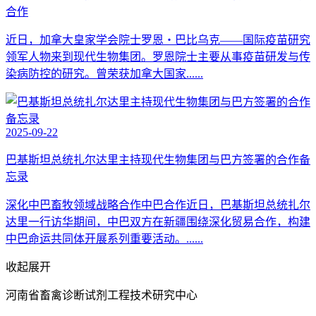
合作
近日，加拿大皇家学会院士罗恩・巴比乌克——国际疫苗研究
领军人物来到现代生物集团。罗恩院士主要从事疫苗研发与传
染病防控的研究。曾荣获加拿大国家......
2025-09-22
巴基斯坦总统扎尔达里主持现代生物集团与巴方签署的合作备
忘录
深化中巴畜牧领域战略合作中巴合作近日，巴基斯坦总统扎尔
达里一行访华期间，中巴双方在新疆围绕深化贸易合作，构建
中巴命运共同体开展系列重要活动。......
收起
展开
河南省畜禽诊断试剂工程技术研究中心