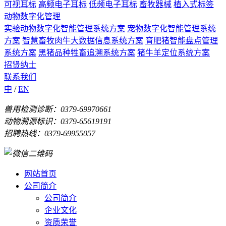
可视耳标
高频电子耳标
低频电子耳标
畜牧器械
植入式标签
动物数字化管理
实验动物数字化智能管理系统方案
宠物数字化智能管理系统
方案
智慧畜牧肉牛大数据信息系统方案
育肥猪智能盘点管理
系统方案
黑猪品种牲畜追溯系统方案
猪牛羊定位系统方案
招贤纳士
联系我们
中
/
EN
兽用检测诊断：0379-69970661
动物溯源标识：0379-65619191
招聘热线：0379-69955057
网站首页
公司简介
公司简介
企业文化
资质荣誉