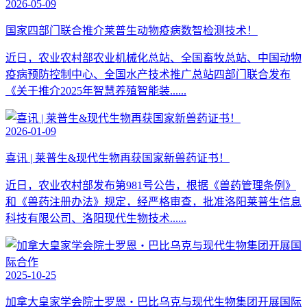
2026-05-09
国家四部门联合推介莱普生动物疫病数智检测技术！
近日，农业农村部农业机械化总站、全国畜牧总站、中国动物
疫病预防控制中心、全国水产技术推广总站四部门联合发布
《关于推介2025年智慧养殖智能装......
2026-01-09
喜讯 | 莱普生&现代生物再获国家新兽药证书！
近日，农业农村部发布第981号公告，根据《兽药管理条例》
和《兽药注册办法》规定，经严格审查，批准洛阳莱普生信息
科技有限公司、洛阳现代生物技术......
2025-10-25
加拿大皇家学会院士罗恩・巴比乌克与现代生物集团开展国际