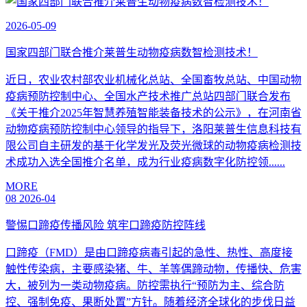
2026-05-09
国家四部门联合推介莱普生动物疫病数智检测技术！
近日，农业农村部农业机械化总站、全国畜牧总站、中国动物
疫病预防控制中心、全国水产技术推广总站四部门联合发布
《关于推介2025年智慧养殖智能装备技术的公示》，在河南省
动物疫病预防控制中心领导的指导下，洛阳莱普生信息科技有
限公司自主研发的基于化学发光及荧光微球的动物疫病检测技
术成功入选全国推介名单，成为行业疫病数字化防控领......
MORE
08
2026-04
警惕口蹄疫传播风险 筑牢口蹄疫防控阵线
口蹄疫（FMD）是由口蹄疫病毒引起的急性、热性、高度接
触性传染病，主要感染猪、牛、羊等偶蹄动物，传播快、危害
大，被列为一类动物疫病。防控需执行“预防为主、综合防
控、强制免疫、果断处置”方针。随着经济全球化的步伐日益