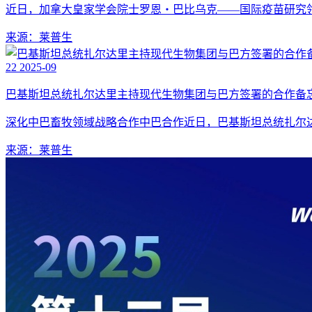
近日，加拿大皇家学会院士罗恩・巴比乌克——国际疫苗研究领军
来源：莱普生
22
2025-09
巴基斯坦总统扎尔达里主持现代生物集团与巴方签署的合作备
深化中巴畜牧领域战略合作中巴合作近日，巴基斯坦总统扎尔达里
来源：莱普生