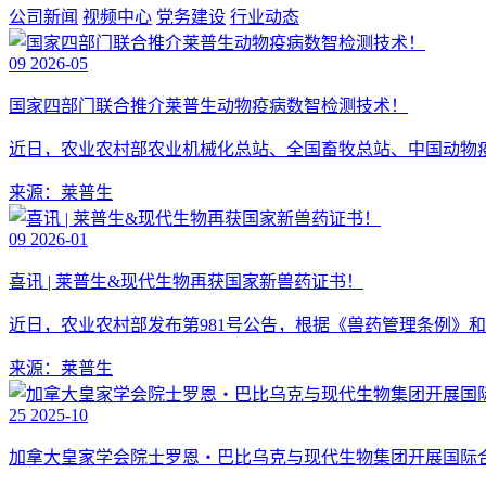
公司新闻
视频中心
党务建设
行业动态
09
2026-05
国家四部门联合推介莱普生动物疫病数智检测技术！
近日，农业农村部农业机械化总站、全国畜牧总站、中国动物疫病预
来源：莱普生
09
2026-01
喜讯 | 莱普生&现代生物再获国家新兽药证书！
近日，农业农村部发布第981号公告，根据《兽药管理条例》和
来源：莱普生
25
2025-10
加拿大皇家学会院士罗恩・巴比乌克与现代生物集团开展国际