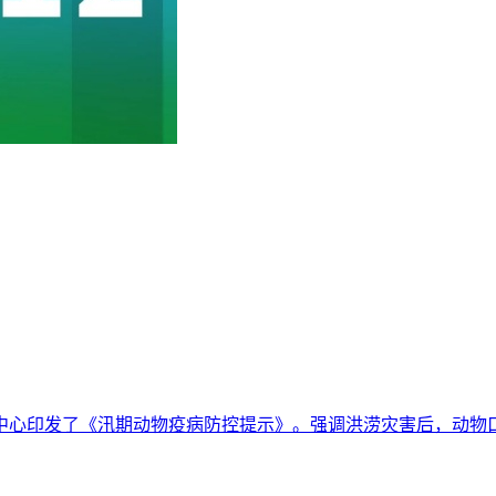
印发了《汛期动物疫病防控提示》。强调洪涝灾害后，动物口蹄疫