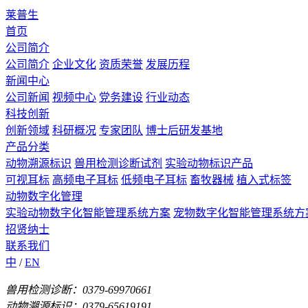
莱普生
首页
公司简介
公司简介
企业文化
资质荣誉
发展历程
新闻中心
公司新闻
视频中心
党务建设
行业动态
科技创新
创新领域
科研概况
专家团队
博士后研发基地
产品分类
动物溯源标识
兽用检测诊断试剂
实验动物标识产品
可视耳标
高频电子耳标
低频电子耳标
畜牧器械
植入式标签
动物数字化管理
实验动物数字化智能管理系统方案
宠物数字化智能管理系统方
招贤纳士
联系我们
中
/
EN
兽用检测诊断：0379-69970661
动物溯源标识：0379-65619191