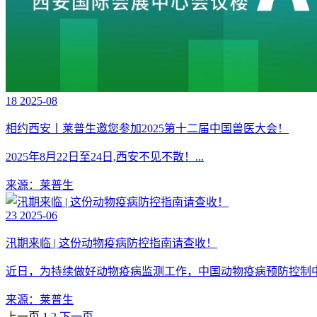
18
2025-08
相约西安丨莱普生邀您参加2025第十二届中国兽医大会！
2025年8月22日至24日,西安不见不散！...
来源：莱普生
23
2025-06
汛期来临 | 这份动物疫病防控指南请查收！
近日，为持续做好动物疫病监测工作，中国动物疫病预防控制中心
来源：莱普生
上一页
1
2
下一页