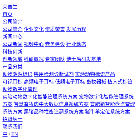
莱普生
首页
公司简介
公司简介
企业文化
资质荣誉
发展历程
新闻中心
公司新闻
视频中心
党务建设
行业动态
科技创新
创新领域
科研概况
专家团队
博士后研发基地
产品分类
动物溯源标识
兽用检测诊断试剂
实验动物标识产品
可视耳标
高频电子耳标
低频电子耳标
畜牧器械
植入式标签
动物数字化管理
实验动物数字化智能管理系统方案
宠物数字化智能管理系统
方案
智慧畜牧肉牛大数据信息系统方案
育肥猪智能盘点管理
系统方案
黑猪品种牲畜追溯系统方案
猪牛羊定位系统方案
招贤纳士
联系我们
中
/
EN