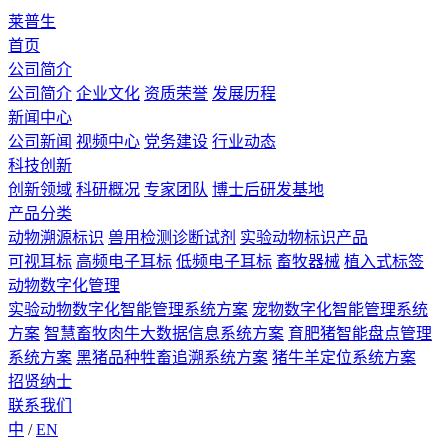
莱普生
首页
公司简介
公司简介
企业文化
资质荣誉
发展历程
新闻中心
公司新闻
视频中心
党务建设
行业动态
科技创新
创新领域
科研概况
专家团队
博士后研发基地
产品分类
动物溯源标识
兽用检测诊断试剂
实验动物标识产品
可视耳标
高频电子耳标
低频电子耳标
畜牧器械
植入式标签
动物数字化管理
实验动物数字化智能管理系统方案
宠物数字化智能管理系统
方案
智慧畜牧肉牛大数据信息系统方案
育肥猪智能盘点管理
系统方案
黑猪品种牲畜追溯系统方案
猪牛羊定位系统方案
招贤纳士
联系我们
中
/
EN