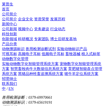
莱普生
首页
公司简介
公司简介
企业文化
资质荣誉
发展历程
新闻中心
公司新闻
视频中心
党务建设
行业动态
科技创新
创新领域
科研概况
专家团队
博士后研发基地
产品分类
动物溯源标识
兽用检测诊断试剂
实验动物标识产品
可视耳标
高频电子耳标
低频电子耳标
畜牧器械
植入式标签
动物数字化管理
实验动物数字化智能管理系统方案
宠物数字化智能管理系统
方案
智慧畜牧肉牛大数据信息系统方案
育肥猪智能盘点管理
系统方案
黑猪品种牲畜追溯系统方案
猪牛羊定位系统方案
招贤纳士
联系我们
中
/
EN
兽用检测诊断：0379-69970661
动物溯源标识：0379-65619191