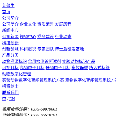
莱普生
首页
公司简介
公司简介
企业文化
资质荣誉
发展历程
新闻中心
公司新闻
视频中心
党务建设
行业动态
科技创新
创新领域
科研概况
专家团队
博士后研发基地
产品分类
动物溯源标识
兽用检测诊断试剂
实验动物标识产品
可视耳标
高频电子耳标
低频电子耳标
畜牧器械
植入式标签
动物数字化管理
实验动物数字化智能管理系统方案
宠物数字化智能管理系统方
招贤纳士
联系我们
中
/
EN
兽用检测诊断：0379-69970661
动物溯源标识：0379-65619191