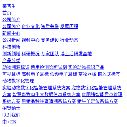
莱普生
首页
公司简介
公司简介
企业文化
资质荣誉
发展历程
新闻中心
公司新闻
视频中心
党务建设
行业动态
科技创新
创新领域
科研概况
专家团队
博士后研发基地
产品分类
动物溯源标识
兽用检测诊断试剂
实验动物标识产品
可视耳标
高频电子耳标
低频电子耳标
畜牧器械
植入式标签
动物数字化管理
实验动物数字化智能管理系统方案
宠物数字化智能管理系统
方案
智慧畜牧肉牛大数据信息系统方案
育肥猪智能盘点管理
系统方案
黑猪品种牲畜追溯系统方案
猪牛羊定位系统方案
招贤纳士
联系我们
中
/
EN