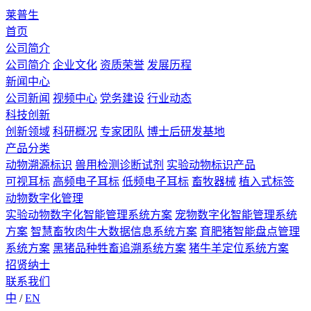
莱普生
首页
公司简介
公司简介
企业文化
资质荣誉
发展历程
新闻中心
公司新闻
视频中心
党务建设
行业动态
科技创新
创新领域
科研概况
专家团队
博士后研发基地
产品分类
动物溯源标识
兽用检测诊断试剂
实验动物标识产品
可视耳标
高频电子耳标
低频电子耳标
畜牧器械
植入式标签
动物数字化管理
实验动物数字化智能管理系统方案
宠物数字化智能管理系统
方案
智慧畜牧肉牛大数据信息系统方案
育肥猪智能盘点管理
系统方案
黑猪品种牲畜追溯系统方案
猪牛羊定位系统方案
招贤纳士
联系我们
中
/
EN