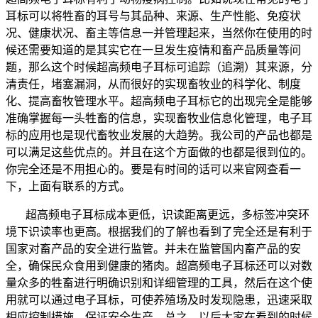
耳标可以将牲畜的耳号与其品种、来源、生产性能、免疫状
况、健康状况、畜主等信息一并管理起来，当然你在使用的时
候还需要知道的是其实它在一旦发生疫情和畜产品质量等问
题，那么这个时候超高频电子耳标可追踪（追溯）其来源，分
清责任，堵塞漏洞，从而很好的实现畜牧业的科学化、制度
化、提高畜牧管理水平。超高频电子耳标它的出现完全是能够
准确掌握每一头牲畜的信息，实现畜牧业信息化管理，电子耳
标的应用也是现代畜牧业发展的大趋势。我公司的产品也都是
可以满足这些优点的。并且在这个方面做的也都是很到位的。
你完全还是不用担心的。要是有时间的话可以来官网查看一
下，上面有联系的方式。
超高频电子耳标成本更低，识读距离更远，多标签冲突环
境下识读率也更高。根据我们的了解也看到了完全还是有利于
国家对畜产品的安全进行监管。并未在监管国内畜产品的安
全，确保民众食用到健康的猪肉。超高频电子耳标还可以对数
量众多的牲畜进行明确识别和详细管理的工具，然后在这个使
用就可以通过电子耳标，可使养殖场及时发现隐患，迅速采取
相应控制措施，保证安全生产。总之，以后大家在看到的时候