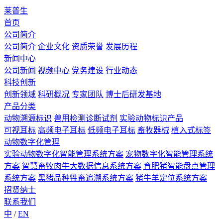
莱普生
首页
公司简介
公司简介
企业文化
资质荣誉
发展历程
新闻中心
公司新闻
视频中心
党务建设
行业动态
科技创新
创新领域
科研概况
专家团队
博士后研发基地
产品分类
动物溯源标识
兽用检测诊断试剂
实验动物标识产品
可视耳标
高频电子耳标
低频电子耳标
畜牧器械
植入式标签
动物数字化管理
实验动物数字化智能管理系统方案
宠物数字化智能管理系统
方案
智慧畜牧肉牛大数据信息系统方案
育肥猪智能盘点管理
系统方案
黑猪品种牲畜追溯系统方案
猪牛羊定位系统方案
招贤纳士
联系我们
中
/
EN