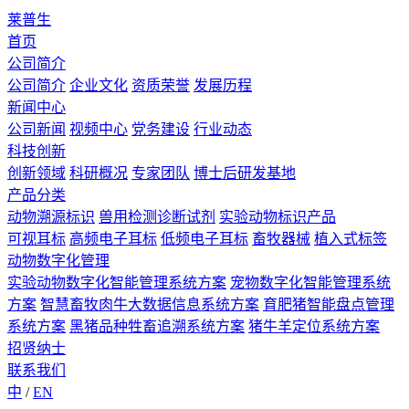
莱普生
首页
公司简介
公司简介
企业文化
资质荣誉
发展历程
新闻中心
公司新闻
视频中心
党务建设
行业动态
科技创新
创新领域
科研概况
专家团队
博士后研发基地
产品分类
动物溯源标识
兽用检测诊断试剂
实验动物标识产品
可视耳标
高频电子耳标
低频电子耳标
畜牧器械
植入式标签
动物数字化管理
实验动物数字化智能管理系统方案
宠物数字化智能管理系统
方案
智慧畜牧肉牛大数据信息系统方案
育肥猪智能盘点管理
系统方案
黑猪品种牲畜追溯系统方案
猪牛羊定位系统方案
招贤纳士
联系我们
中
/
EN