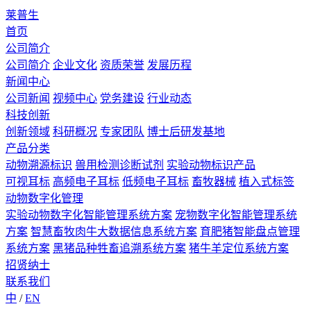
莱普生
首页
公司简介
公司简介
企业文化
资质荣誉
发展历程
新闻中心
公司新闻
视频中心
党务建设
行业动态
科技创新
创新领域
科研概况
专家团队
博士后研发基地
产品分类
动物溯源标识
兽用检测诊断试剂
实验动物标识产品
可视耳标
高频电子耳标
低频电子耳标
畜牧器械
植入式标签
动物数字化管理
实验动物数字化智能管理系统方案
宠物数字化智能管理系统
方案
智慧畜牧肉牛大数据信息系统方案
育肥猪智能盘点管理
系统方案
黑猪品种牲畜追溯系统方案
猪牛羊定位系统方案
招贤纳士
联系我们
中
/
EN