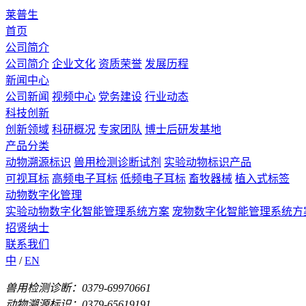
莱普生
首页
公司简介
公司简介
企业文化
资质荣誉
发展历程
新闻中心
公司新闻
视频中心
党务建设
行业动态
科技创新
创新领域
科研概况
专家团队
博士后研发基地
产品分类
动物溯源标识
兽用检测诊断试剂
实验动物标识产品
可视耳标
高频电子耳标
低频电子耳标
畜牧器械
植入式标签
动物数字化管理
实验动物数字化智能管理系统方案
宠物数字化智能管理系统方
招贤纳士
联系我们
中
/
EN
兽用检测诊断：0379-69970661
动物溯源标识：0379-65619191