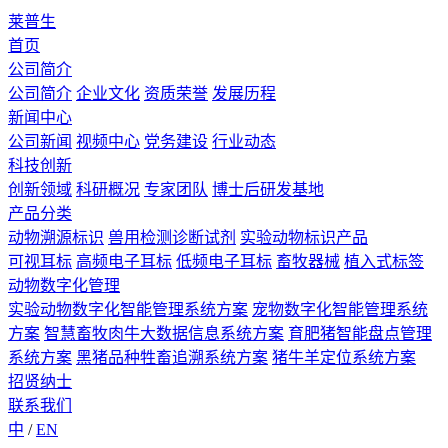
莱普生
首页
公司简介
公司简介
企业文化
资质荣誉
发展历程
新闻中心
公司新闻
视频中心
党务建设
行业动态
科技创新
创新领域
科研概况
专家团队
博士后研发基地
产品分类
动物溯源标识
兽用检测诊断试剂
实验动物标识产品
可视耳标
高频电子耳标
低频电子耳标
畜牧器械
植入式标签
动物数字化管理
实验动物数字化智能管理系统方案
宠物数字化智能管理系统
方案
智慧畜牧肉牛大数据信息系统方案
育肥猪智能盘点管理
系统方案
黑猪品种牲畜追溯系统方案
猪牛羊定位系统方案
招贤纳士
联系我们
中
/
EN