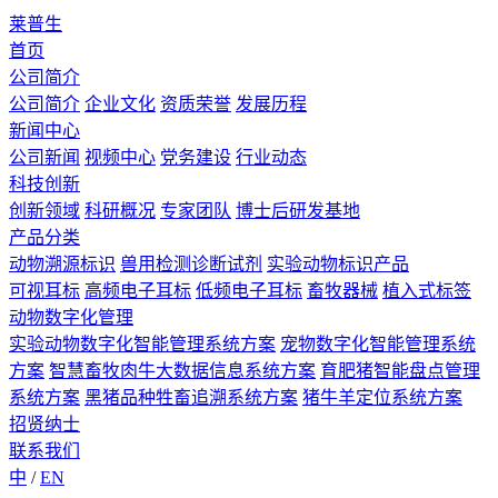
莱普生
首页
公司简介
公司简介
企业文化
资质荣誉
发展历程
新闻中心
公司新闻
视频中心
党务建设
行业动态
科技创新
创新领域
科研概况
专家团队
博士后研发基地
产品分类
动物溯源标识
兽用检测诊断试剂
实验动物标识产品
可视耳标
高频电子耳标
低频电子耳标
畜牧器械
植入式标签
动物数字化管理
实验动物数字化智能管理系统方案
宠物数字化智能管理系统
方案
智慧畜牧肉牛大数据信息系统方案
育肥猪智能盘点管理
系统方案
黑猪品种牲畜追溯系统方案
猪牛羊定位系统方案
招贤纳士
联系我们
中
/
EN