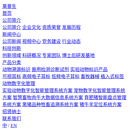
莱普生
首页
公司简介
公司简介
企业文化
资质荣誉
发展历程
新闻中心
公司新闻
视频中心
党务建设
行业动态
科技创新
创新领域
科研概况
专家团队
博士后研发基地
产品分类
动物溯源标识
兽用检测诊断试剂
实验动物标识产品
可视耳标
高频电子耳标
低频电子耳标
畜牧器械
植入式标签
动物数字化管理
实验动物数字化智能管理系统方案
宠物数字化智能管理系统
方案
智慧畜牧肉牛大数据信息系统方案
育肥猪智能盘点管理
系统方案
黑猪品种牲畜追溯系统方案
猪牛羊定位系统方案
招贤纳士
联系我们
中
/
EN