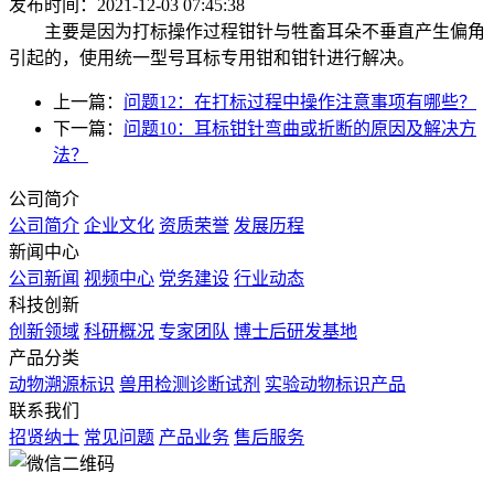
发布时间：2021-12-03 07:45:38
主要是因为打标操作过程钳针与牲畜耳朵不垂直产生偏角
引起的，使用统一型号耳标专用钳和钳针进行解决。
上一篇：
问题12：在打标过程中操作注意事项有哪些？
下一篇：
问题10：耳标钳针弯曲或折断的原因及解决方
法？
公司简介
公司简介
企业文化
资质荣誉
发展历程
新闻中心
公司新闻
视频中心
党务建设
行业动态
科技创新
创新领域
科研概况
专家团队
博士后研发基地
产品分类
动物溯源标识
兽用检测诊断试剂
实验动物标识产品
联系我们
招贤纳士
常见问题
产品业务
售后服务