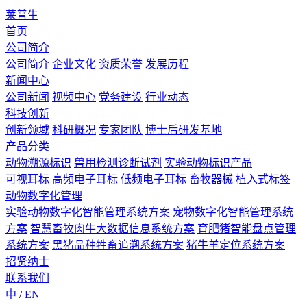
莱普生
首页
公司简介
公司简介
企业文化
资质荣誉
发展历程
新闻中心
公司新闻
视频中心
党务建设
行业动态
科技创新
创新领域
科研概况
专家团队
博士后研发基地
产品分类
动物溯源标识
兽用检测诊断试剂
实验动物标识产品
可视耳标
高频电子耳标
低频电子耳标
畜牧器械
植入式标签
动物数字化管理
实验动物数字化智能管理系统方案
宠物数字化智能管理系统
方案
智慧畜牧肉牛大数据信息系统方案
育肥猪智能盘点管理
系统方案
黑猪品种牲畜追溯系统方案
猪牛羊定位系统方案
招贤纳士
联系我们
中
/
EN