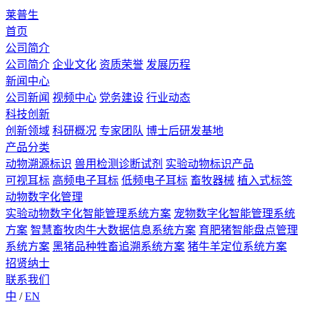
莱普生
首页
公司简介
公司简介
企业文化
资质荣誉
发展历程
新闻中心
公司新闻
视频中心
党务建设
行业动态
科技创新
创新领域
科研概况
专家团队
博士后研发基地
产品分类
动物溯源标识
兽用检测诊断试剂
实验动物标识产品
可视耳标
高频电子耳标
低频电子耳标
畜牧器械
植入式标签
动物数字化管理
实验动物数字化智能管理系统方案
宠物数字化智能管理系统
方案
智慧畜牧肉牛大数据信息系统方案
育肥猪智能盘点管理
系统方案
黑猪品种牲畜追溯系统方案
猪牛羊定位系统方案
招贤纳士
联系我们
中
/
EN