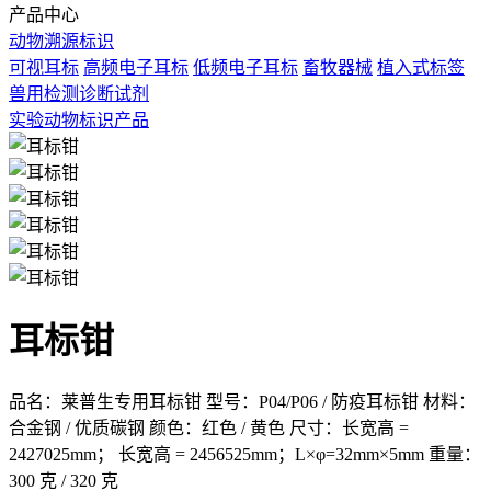
产品中心
动物溯源标识
可视耳标
高频电子耳标
低频电子耳标
畜牧器械
植入式标签
兽用检测诊断试剂
实验动物标识产品
耳标钳
品名：莱普生专用耳标钳
型号：P04/P06 / 防疫耳标钳
材料：
合金钢 / 优质碳钢
颜色：红色 / 黄色
尺寸：长宽高 =
2427025mm；
长宽高 = 2456525mm；L×φ=32mm×5mm
重量：
300 克 / 320 克