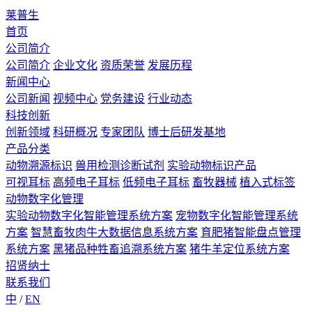
莱普生
首页
公司简介
公司简介
企业文化
资质荣誉
发展历程
新闻中心
公司新闻
视频中心
党务建设
行业动态
科技创新
创新领域
科研概况
专家团队
博士后研发基地
产品分类
动物溯源标识
兽用检测诊断试剂
实验动物标识产品
可视耳标
高频电子耳标
低频电子耳标
畜牧器械
植入式标签
动物数字化管理
实验动物数字化智能管理系统方案
宠物数字化智能管理系统
方案
智慧畜牧肉牛大数据信息系统方案
育肥猪智能盘点管理
系统方案
黑猪品种牲畜追溯系统方案
猪牛羊定位系统方案
招贤纳士
联系我们
中
/
EN