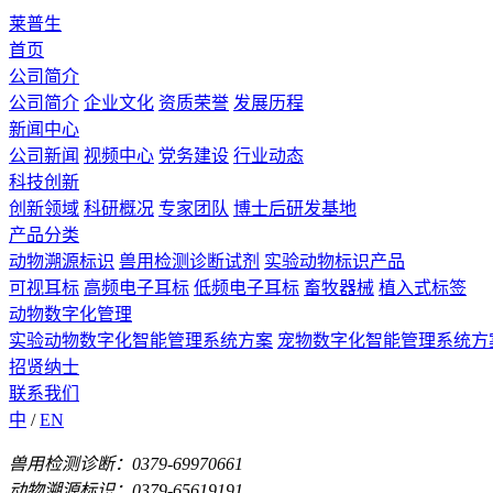
莱普生
首页
公司简介
公司简介
企业文化
资质荣誉
发展历程
新闻中心
公司新闻
视频中心
党务建设
行业动态
科技创新
创新领域
科研概况
专家团队
博士后研发基地
产品分类
动物溯源标识
兽用检测诊断试剂
实验动物标识产品
可视耳标
高频电子耳标
低频电子耳标
畜牧器械
植入式标签
动物数字化管理
实验动物数字化智能管理系统方案
宠物数字化智能管理系统方
招贤纳士
联系我们
中
/
EN
兽用检测诊断：0379-69970661
动物溯源标识：0379-65619191