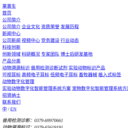
莱普生
首页
公司简介
公司简介
企业文化
资质荣誉
发展历程
新闻中心
公司新闻
视频中心
党务建设
行业动态
科技创新
创新领域
科研概况
专家团队
博士后研发基地
产品分类
动物溯源标识
兽用检测诊断试剂
实验动物标识产品
可视耳标
高频电子耳标
低频电子耳标
畜牧器械
植入式标签
动物数字化管理
实验动物数字化智能管理系统方案
宠物数字化智能管理系统方
招贤纳士
联系我们
中
/
EN
兽用检测诊断：0379-69970661
动物溯源标识：0379-65619191