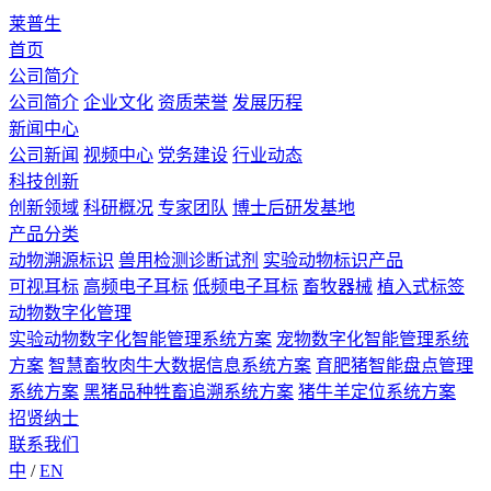
莱普生
首页
公司简介
公司简介
企业文化
资质荣誉
发展历程
新闻中心
公司新闻
视频中心
党务建设
行业动态
科技创新
创新领域
科研概况
专家团队
博士后研发基地
产品分类
动物溯源标识
兽用检测诊断试剂
实验动物标识产品
可视耳标
高频电子耳标
低频电子耳标
畜牧器械
植入式标签
动物数字化管理
实验动物数字化智能管理系统方案
宠物数字化智能管理系统
方案
智慧畜牧肉牛大数据信息系统方案
育肥猪智能盘点管理
系统方案
黑猪品种牲畜追溯系统方案
猪牛羊定位系统方案
招贤纳士
联系我们
中
/
EN