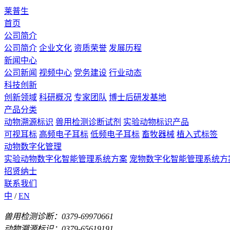
莱普生
首页
公司简介
公司简介
企业文化
资质荣誉
发展历程
新闻中心
公司新闻
视频中心
党务建设
行业动态
科技创新
创新领域
科研概况
专家团队
博士后研发基地
产品分类
动物溯源标识
兽用检测诊断试剂
实验动物标识产品
可视耳标
高频电子耳标
低频电子耳标
畜牧器械
植入式标签
动物数字化管理
实验动物数字化智能管理系统方案
宠物数字化智能管理系统方
招贤纳士
联系我们
中
/
EN
兽用检测诊断：0379-69970661
动物溯源标识：0379-65619191