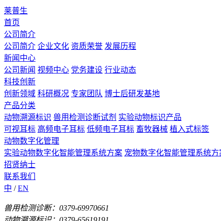
莱普生
首页
公司简介
公司简介
企业文化
资质荣誉
发展历程
新闻中心
公司新闻
视频中心
党务建设
行业动态
科技创新
创新领域
科研概况
专家团队
博士后研发基地
产品分类
动物溯源标识
兽用检测诊断试剂
实验动物标识产品
可视耳标
高频电子耳标
低频电子耳标
畜牧器械
植入式标签
动物数字化管理
实验动物数字化智能管理系统方案
宠物数字化智能管理系统方
招贤纳士
联系我们
中
/
EN
兽用检测诊断：0379-69970661
动物溯源标识：0379-65619191