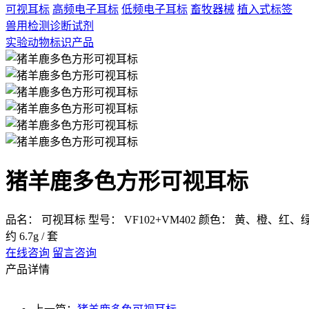
可视耳标
高频电子耳标
低频电子耳标
畜牧器械
植入式标签
兽用检测诊断试剂
实验动物标识产品
猪羊鹿多色方形可视耳标
品名： 可视耳标
型号： VF102+VM402
颜色： 黄、橙、红、
约 6.7g / 套
在线咨询
留言咨询
产品详情