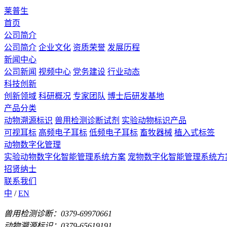
莱普生
首页
公司简介
公司简介
企业文化
资质荣誉
发展历程
新闻中心
公司新闻
视频中心
党务建设
行业动态
科技创新
创新领域
科研概况
专家团队
博士后研发基地
产品分类
动物溯源标识
兽用检测诊断试剂
实验动物标识产品
可视耳标
高频电子耳标
低频电子耳标
畜牧器械
植入式标签
动物数字化管理
实验动物数字化智能管理系统方案
宠物数字化智能管理系统方
招贤纳士
联系我们
中
/
EN
兽用检测诊断：0379-69970661
动物溯源标识：0379-65619191