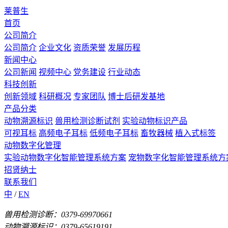
莱普生
首页
公司简介
公司简介
企业文化
资质荣誉
发展历程
新闻中心
公司新闻
视频中心
党务建设
行业动态
科技创新
创新领域
科研概况
专家团队
博士后研发基地
产品分类
动物溯源标识
兽用检测诊断试剂
实验动物标识产品
可视耳标
高频电子耳标
低频电子耳标
畜牧器械
植入式标签
动物数字化管理
实验动物数字化智能管理系统方案
宠物数字化智能管理系统方
招贤纳士
联系我们
中
/
EN
兽用检测诊断：0379-69970661
动物溯源标识：0379-65619191