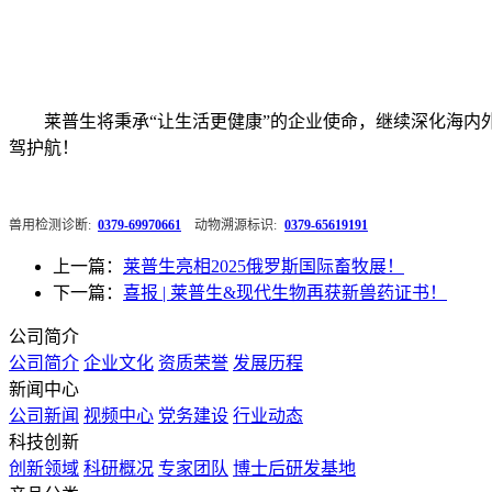
莱普生将秉承“让生活更健康”的企业使命，继续深化海
驾护航！
兽用检测诊断:
0379-69970661
动物溯源标识:
0379-65619191
上一篇：
莱普生亮相2025俄罗斯国际畜牧展！
下一篇：
喜报 | 莱普生&现代生物再获新兽药证书！
公司简介
公司简介
企业文化
资质荣誉
发展历程
新闻中心
公司新闻
视频中心
党务建设
行业动态
科技创新
创新领域
科研概况
专家团队
博士后研发基地