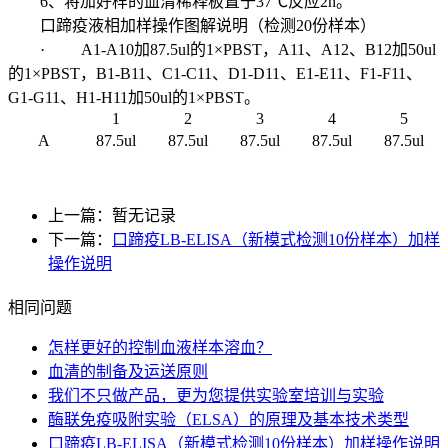
6、将加好样的血清稀释板置于37℃反应2h。
口蹄疫液相加样操作图解说明（检测20份样本）
· A1-A10加87.5ul的1×PBST，A11、A12、B12加50ul
的1×PBST，B1-B11、C1-C11、D1-D11、E1-E11、F1-F11、
G1-G11、H1-H11加50ul的1×PBST。
1
2
3
4
5
A
87.5ul
87.5ul
87.5ul
87.5ul
87.5ul
上一篇：暂无记录
下一篇：
口蹄疫LB-ELISA（新模式检测10份样本）加样
操作说明
相同问题
怎样更好的控制血液样本溶血？
血清的制备及运送原则
我们不只做产品，更为您提供实验室培训与实验
酶联免疫吸附实验（ELSA）的原理及基本技术类型
口蹄疫LB-ELISA（新模式检测10份样本）加样操作说明