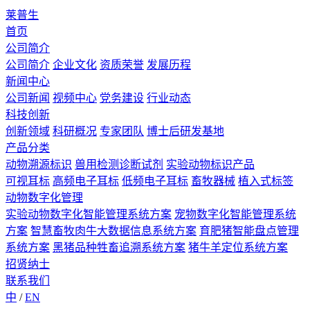
莱普生
首页
公司简介
公司简介
企业文化
资质荣誉
发展历程
新闻中心
公司新闻
视频中心
党务建设
行业动态
科技创新
创新领域
科研概况
专家团队
博士后研发基地
产品分类
动物溯源标识
兽用检测诊断试剂
实验动物标识产品
可视耳标
高频电子耳标
低频电子耳标
畜牧器械
植入式标签
动物数字化管理
实验动物数字化智能管理系统方案
宠物数字化智能管理系统
方案
智慧畜牧肉牛大数据信息系统方案
育肥猪智能盘点管理
系统方案
黑猪品种牲畜追溯系统方案
猪牛羊定位系统方案
招贤纳士
联系我们
中
/
EN