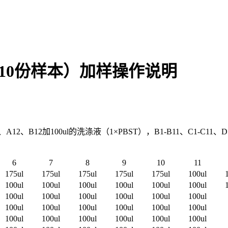
测10份样本）加样操作说明
B12加100ul的洗涤液（1×PBST），B1-B11、C1-C11、D1-D1
6
7
8
9
10
11
175ul
175ul
175ul
175ul
175ul
100ul
100ul
100ul
100ul
100ul
100ul
100ul
100ul
100ul
100ul
100ul
100ul
100ul
100ul
100ul
100ul
100ul
100ul
100ul
100ul
100ul
100ul
100ul
100ul
100ul