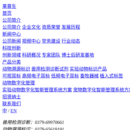
莱普生
首页
公司简介
公司简介
企业文化
资质荣誉
发展历程
新闻中心
公司新闻
视频中心
党务建设
行业动态
科技创新
创新领域
科研概况
专家团队
博士后研发基地
产品分类
动物溯源标识
兽用检测诊断试剂
实验动物标识产品
可视耳标
高频电子耳标
低频电子耳标
畜牧器械
植入式标签
动物数字化管理
实验动物数字化智能管理系统方案
宠物数字化智能管理系统方
招贤纳士
联系我们
中
/
EN
兽用检测诊断：0379-69970661
动物溯源标识：0379-65619191