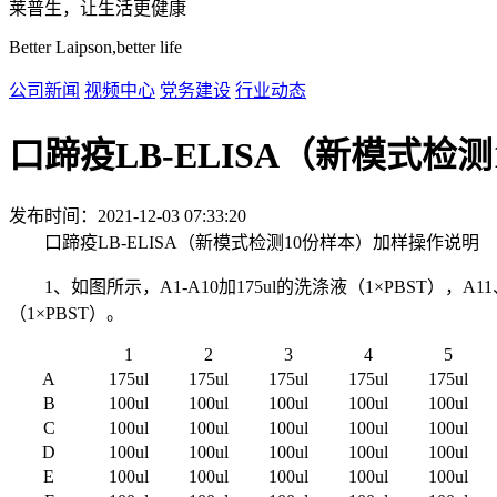
莱普生，让生活更健康
Better Laipson,better life
公司新闻
视频中心
党务建设
行业动态
口蹄疫LB-ELISA（新模式检
发布时间：2021-12-03 07:33:20
口蹄疫LB-ELISA（新模式检测10份样本）加样操作说明
1、如图所示，A1-A10加175ul的洗涤液（1×PBST），A11、A12、
（1×PBST）。
1
2
3
4
5
A
175ul
175ul
175ul
175ul
175ul
B
100ul
100ul
100ul
100ul
100ul
C
100ul
100ul
100ul
100ul
100ul
D
100ul
100ul
100ul
100ul
100ul
E
100ul
100ul
100ul
100ul
100ul