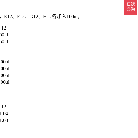
2、F12、G12、H12各加入100ul。
12
50ul
50ul
100ul
100ul
100ul
100ul
12
1:04
1:08