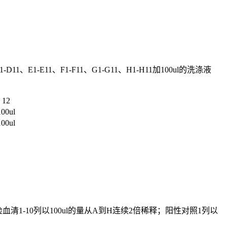
1、E1-E11、F1-F11、G1-G11、H1-H11加100ul的洗涤液
12
100ul
100ul
检血清1-10列以100ul的量从A到H连续2倍稀释；阳性对照1列以