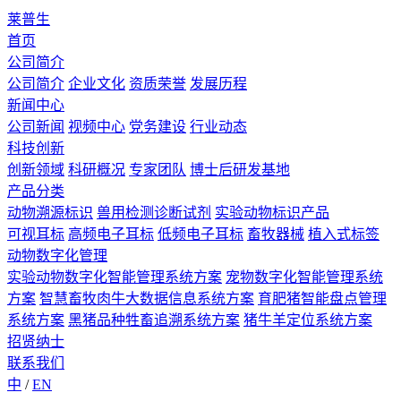
莱普生
首页
公司简介
公司简介
企业文化
资质荣誉
发展历程
新闻中心
公司新闻
视频中心
党务建设
行业动态
科技创新
创新领域
科研概况
专家团队
博士后研发基地
产品分类
动物溯源标识
兽用检测诊断试剂
实验动物标识产品
可视耳标
高频电子耳标
低频电子耳标
畜牧器械
植入式标签
动物数字化管理
实验动物数字化智能管理系统方案
宠物数字化智能管理系统
方案
智慧畜牧肉牛大数据信息系统方案
育肥猪智能盘点管理
系统方案
黑猪品种牲畜追溯系统方案
猪牛羊定位系统方案
招贤纳士
联系我们
中
/
EN